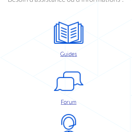
Guides
Forum