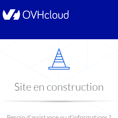
Site en construction
Besoin d'assistance ou d'informations ?